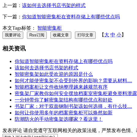
上一篇：
该如何去选择书店书架的样式
下一篇：
你知道智能密集柜在资料存储上有哪些优点吗
本文Tags标签：
智能密集柜
【
大
中
小
】
相关资讯
你知道智能密集柜在资料存储上有哪些优点吗
该如何去选择书店书架的样式
智能密集架如此受欢迎的原因是什么
如何才能使密集架不会受到外界的影响？需要从材料....
智能档案柜让文件收纳整理越来越规范有序
密集架厂家教你如何安全摆放档案室密集柜避免资料泄露
一分钟带你了解密集架结构有哪些优点和好处
书架厂家：对于双面钢制书架该如何选择，有什么技....
如何让你使用多年的档案密集柜可以焕然如新
防潮防火的手动密集架选哪家？看这里！
发表评论
请自觉遵守互联网相关的政策法规，严禁发布色情、