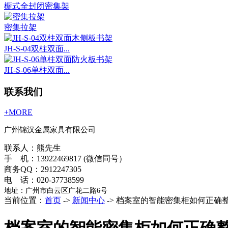
橱式全封闭密集架
密集拉架
JH-S-04双柱双面...
JH-S-06单柱双面...
联系我们
+MORE
广州锦汉金属家具有限公司
联系人：熊先生
手 机：13922469817 (微信同号）
商务QQ：2912247305
电 话：020-37738599
地址：广州市白云区广花二路6号
当前位置：
首页
->
新闻中心
-> 档案室的智能密集柜如何正确
档案室的智能密集柜如何正确